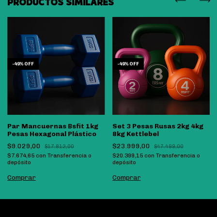
PRODUCTOS SIMILARES
-
49
%
OFF
-
49
%
OFF
Par Mancuernas Bsfit 1kg
Set 3 Pesas Rusas 2kg 4kg
Pesas Hexagonal Plástico
8kg Kettlebel
$9.029,00
$23.999,00
$17.812,00
$47.499,00
$7.674,65
con
Transferencia o
$20.399,15
con
Transferencia o
depósito
depósito
Comprar