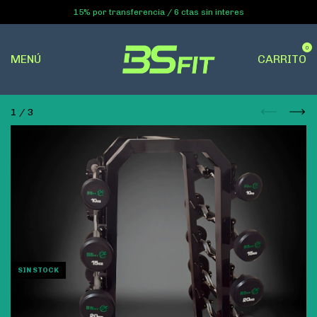
15% por transferencia / 6 ctas sin interes
0
MENÚ
CARRITO
1
/
3
SIN STOCK