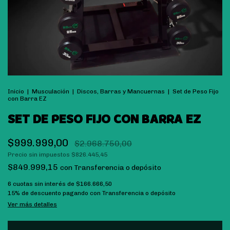
Inicio
|
Musculación
|
Discos, Barras y Mancuernas
|
Set de Peso Fijo
con Barra EZ
SET DE PESO FIJO CON BARRA EZ
$999.999,00
$2.968.750,00
Precio sin impuestos
$826.445,45
$849.999,15
con
Transferencia o depósito
6
cuotas sin interés de
$166.666,50
15% de descuento
pagando con Transferencia o depósito
Ver más detalles