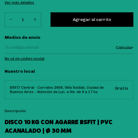
Ver más detalles
Entregas para el CP:
Medios de envío
Calcular
No sé mi código postal
Nuestro local
BSFIT Central - Corrales 2668, Villa Soldati, Ciudad de
Gratis
Buenos Aires - Atención de Lun. a Vie. de 8 a 17 hs.
Descripción
DISCO 10 KG CON AGARRE BSFIT | PVC
ACANALADO | Ø 30 MM