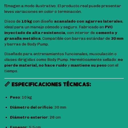
❗Imagen a modo ilustrativo. El producto real puede presentar
leves variaciones en color o terminación.
Disco de
10 kg
con diseño
acanalado con agarres laterales
,
ideal para un manejo cómodo y seguro. Fabricado en
PVC
inyectado de alta resistencia
, con interior de
cemento y
granalla metálica
. Compatible con barras estándar de
30 mm
y barras de Body Pump.
Diseñado para entrenamientos funcionales, musculación o
clases dirigidas como Body Pump. Herméticamente sellado:
no
pierde material, no hace ruido
y
mantiene su peso
con el
tiempo.
📏 ESPECIFICACIONES TÉCNICAS:
Peso
: 10 kg
Diámetro del orificio
: 30 mm
Diámetro exterior
: 26 cm
Espesor
: 5,5 cm