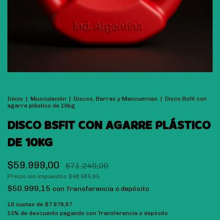
Inicio
|
Musculación
|
Discos, Barras y Mancuernas
|
Disco Bsfit con
agarre plástico de 10kg
DISCO BSFIT CON AGARRE PLÁSTICO
DE 10KG
$59.999,00
$71.249,00
Precio sin impuestos
$49.585,95
$50.999,15
con
Transferencia o depósito
18
cuotas de
$7.879,87
15% de descuento
pagando con Transferencia o depósito