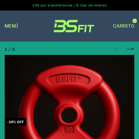
15% por transferencia / 6 ctas sin interes
0
MENÚ
CARRITO
1
/
5
-
16
%
OFF