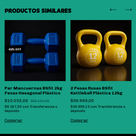
PRODUCTOS SIMILARES
-
62
%
OFF
Par Mancuernas BSfit 2kg
2 Pesas Rusas BSfit
Pesas Hexagonal Plástico
Kettlebell Plástica 12kg
$10.032,00
$59.999,00
$26.124,00
$8.527,20
con
Transferencia o
$50.999,15
con
Transferencia o
depósito
depósito
Comprar
Comprar