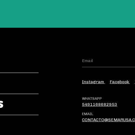
Instagram
Facebook
WHATSAPP
S
5491168682953
EMAIL
CONTACTO@SEMARUSA.C