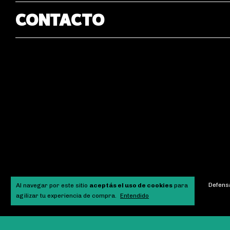
CONTACTO
Defensa
Al navegar por este sitio
aceptás el uso de cookies
para
agilizar tu experiencia de compra.
Entendido