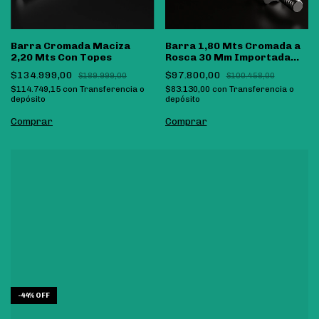
Barra Cromada Maciza
Barra 1,80 Mts Cromada a
2,20 Mts Con Topes
Rosca 30 Mm Importada
Bsfit
$134.999,00
$97.800,00
$189.999,00
$100.458,00
$114.749,15
con
Transferencia o
$83.130,00
con
Transferencia o
depósito
depósito
Comprar
Comprar
-
44
%
OFF