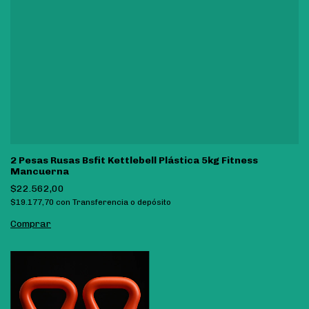
2 Pesas Rusas Bsfit Kettlebell Plástica 5kg Fitness
Mancuerna
$22.562,00
$19.177,70
con
Transferencia o depósito
Comprar