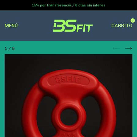
15% por transferencia / 6 ctas sin interes
0
MENÚ
CARRITO
1
/
5