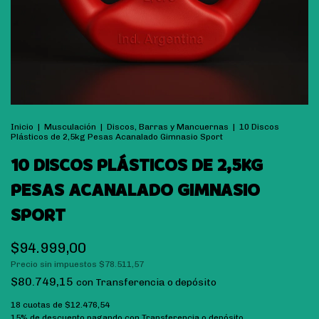
Inicio
|
Musculación
|
Discos, Barras y Mancuernas
|
10 Discos
Plásticos de 2,5kg Pesas Acanalado Gimnasio Sport
10 DISCOS PLÁSTICOS DE 2,5KG
PESAS ACANALADO GIMNASIO
SPORT
$94.999,00
Precio sin impuestos
$78.511,57
$80.749,15
con
Transferencia o depósito
18
cuotas de
$12.476,54
15% de descuento
pagando con Transferencia o depósito