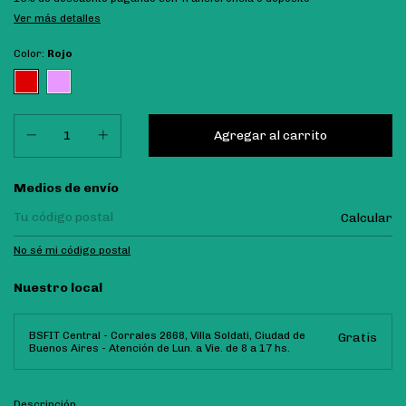
Ver más detalles
Color:
Rojo
Entregas para el CP:
Medios de envío
Calcular
No sé mi código postal
Nuestro local
BSFIT Central - Corrales 2668, Villa Soldati, Ciudad de
Gratis
Buenos Aires - Atención de Lun. a Vie. de 8 a 17 hs.
Descripción