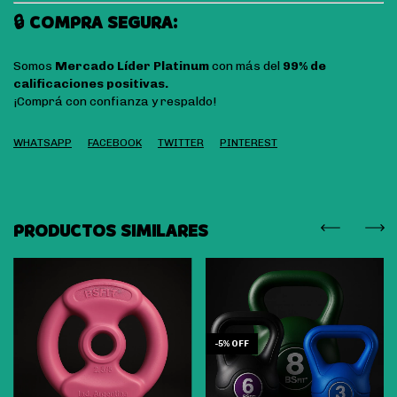
🔒 COMPRA SEGURA:
Somos
Mercado Líder Platinum
con más del
99% de
calificaciones positivas.
¡Comprá con confianza y respaldo!
WHATSAPP
FACEBOOK
TWITTER
PINTEREST
PRODUCTOS SIMILARES
-
5
%
OFF