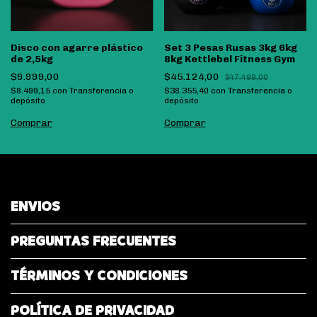
Disco con agarre plástico
Set 3 Pesas Rusas 3kg 6kg
de 2,5kg
8kg Kettlebel Fitness Gym
$9.999,00
$45.124,00
$47.499,00
$8.499,15
con
Transferencia o
$38.355,40
con
Transferencia o
depósito
depósito
Comprar
ENVIOS
PREGUNTAS FRECUENTES
TÉRMINOS Y CONDICIONES
POLÍTICA DE PRIVACIDAD