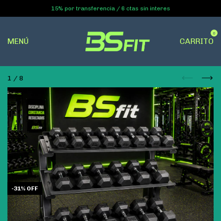
15% por transferencia / 6 ctas sin interes
0
MENÚ
CARRITO
1
/
8
-
31
%
OFF