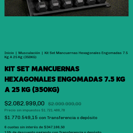
Inicio
|
Musculación
|
Kit Set Mancuernas Hexagonales Engomadas 7.5
Kg A 25 Kg (350KG)
KIT SET MANCUERNAS
HEXAGONALES ENGOMADAS 7.5 KG
A 25 KG (350KG)
$2.082.999,00
$2.999.999,00
Precio sin impuestos
$1.721.486,78
$1.770.549,15
con
Transferencia o depósito
6
cuotas sin interés de
$347.166,50
15% de descuento
pagando con Transferencia o depósito