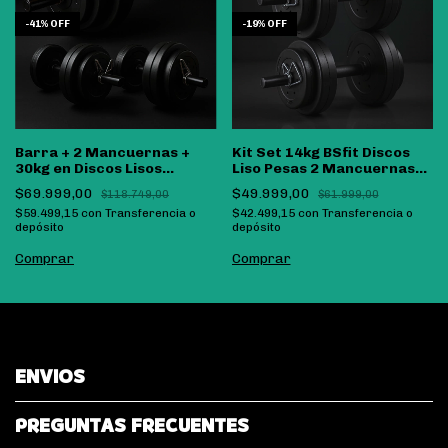
-
41
%
OFF
-
19
%
OFF
Barra + 2 Mancuernas +
Kit Set 14kg BSfit Discos
30kg en Discos Lisos
Liso Pesas 2 Mancuernas
Encastrables
Combo
$69.999,00
$49.999,00
$118.749,00
$61.999,00
$59.499,15
con
Transferencia o
$42.499,15
con
Transferencia o
depósito
depósito
Comprar
Comprar
ENVIOS
PREGUNTAS FRECUENTES