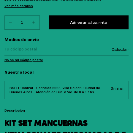
Ver más detalles
Entregas para el CP:
Medios de envío
Calcular
No sé mi código postal
Nuestro local
BSFIT Central - Corrales 2668, Villa Soldati, Ciudad de
Gratis
Buenos Aires - Atención de Lun. a Vie. de 8 a 17 hs.
Descripción
KIT SET MANCUERNAS