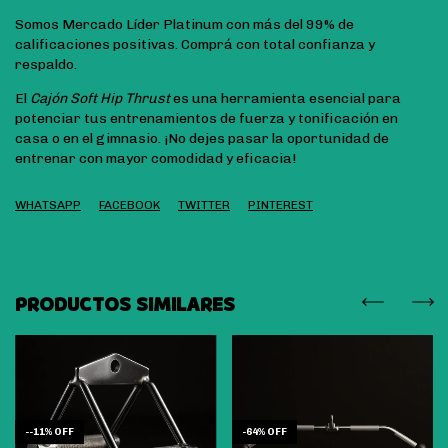
Somos Mercado Líder Platinum con más del 99% de
calificaciones positivas. Comprá con total confianza y
respaldo.
El
Cajón Soft Hip Thrust
es una herramienta esencial para
potenciar tus entrenamientos de fuerza y tonificación en
casa o en el gimnasio. ¡No dejes pasar la oportunidad de
entrenar con mayor comodidad y eficacia!
WHATSAPP
FACEBOOK
TWITTER
PINTEREST
PRODUCTOS SIMILARES
-
-11
%
OFF
-
64
%
OFF