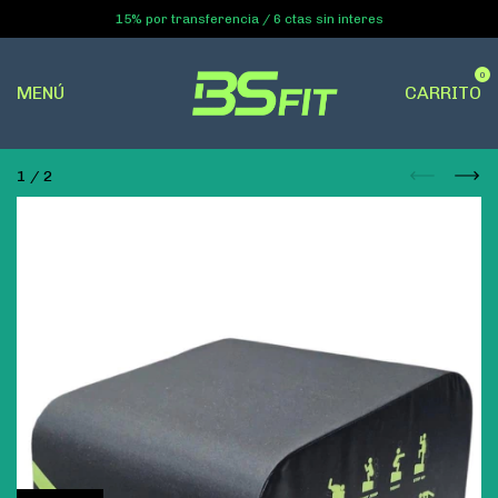
15% por transferencia / 6 ctas sin interes
0
MENÚ
CARRITO
1
/
2