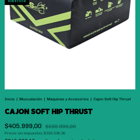
SIN STOCK
Inicio
|
Musculación
|
Maquinas y Accesorios
|
Cajon Soft Hip Thrust
CAJON SOFT HIP THRUST
$405.999,00
$599.999,00
Precio sin impuestos
$335.536,36