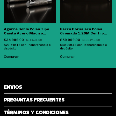
Agarre Doble Polea Tipo
Barra Dorsalera Polea
Casita Acero Macizo
Cromada 1,20M Centro
Importado Bsfit
Giratorio Bsfit
$34.999,00
$59.999,00
$31.531,00
$166.249,00
$29.749,15
con
Transferencia o
$50.999,15
con
Transferencia o
depósito
depósito
ENVIOS
PREGUNTAS FRECUENTES
TÉRMINOS Y CONDICIONES