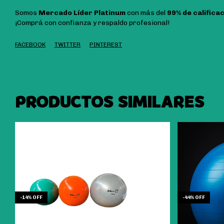
Somos
Mercado Líder Platinum
con más del
99% de calificac
¡Comprá con confianza y respaldo profesional!
FACEBOOK
TWITTER
PINTEREST
PRODUCTOS SIMILARES
-
14
%
OFF
-
44
%
OFF