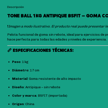
Descripción
TONE BALL 1 KG ANTIPIQUE BSFIT – GOMA 
❗
Imagen a modo ilustrativo. El producto real puede presentar le
Pelota funcional de goma sin rebote, ideal para ejercicios de
hace perfecta para todas las edades y niveles de experiencia.
📏 ESPECIFICACIONES TÉCNICAS:
Peso
: 1 kg
Diámetro
: 17 cm
Material
: Goma resistente de alto impacto
Diseño
: Antipique – sin rebote
Color y marca
: BSFIT (importada)
Origen
: China