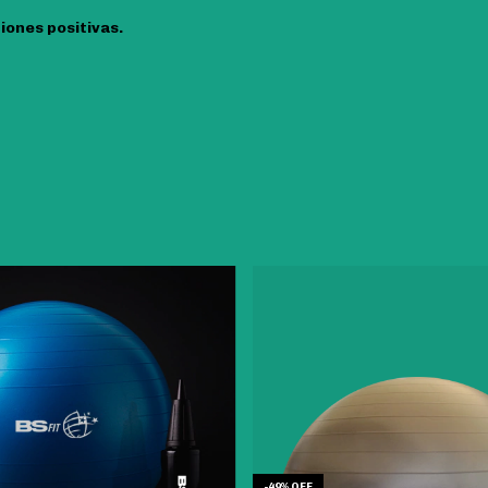
iones positivas.
-
49
%
OFF