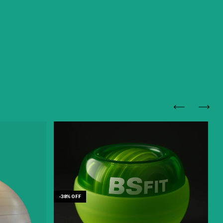
-
38
%
OFF