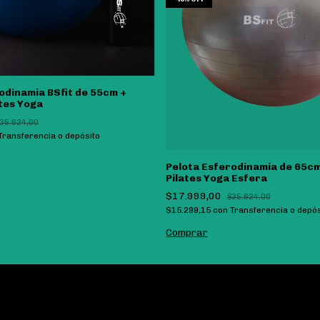
odinamia BSfit de 55cm +
ates Yoga
35.624,00
Transferencia o depósito
Pelota Esferodinamia de 65cm 
Pilates Yoga Esfera
$17.999,00
$35.624,00
$15.299,15
con
Transferencia o depós
Comprar