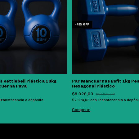
-
49
%
OFF
s Kettlebell Plástica 10kg
Par Mancuernas Bsfit 1kg Pe
cuerna Pava
Hexagonal Plástico
$9.029,00
$17.812,00
Transferencia o depósito
$7.674,65
con
Transferencia o depósi
Comprar