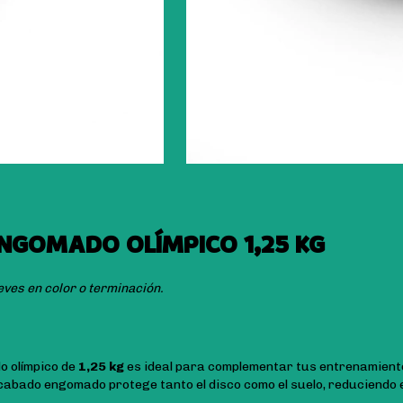
NGOMADO OLÍMPICO 1,25 KG
eves en color o terminación.
o olímpico de
1,25 kg
es ideal para complementar tus entrenamient
acabado engomado protege tanto el disco como el suelo, reduciendo 