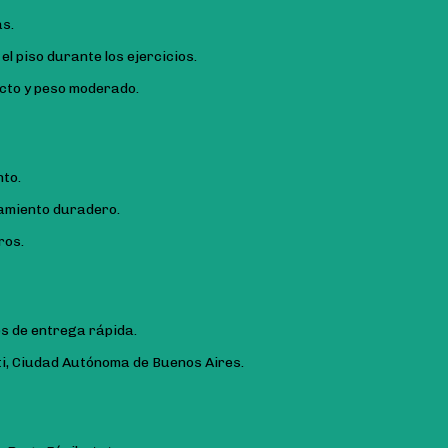
as.
l piso durante los ejercicios.
cto y peso moderado.
nto.
amiento duradero.
ros.
s de entrega rápida.
ati, Ciudad Autónoma de Buenos Aires.