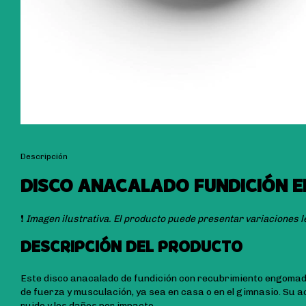
Descripción
DISCO ANACALADO FUNDICIÓN E
❗
Imagen ilustrativa. El producto puede presentar variaciones l
DESCRIPCIÓN DEL PRODUCTO
Este disco anacalado de fundición con recubrimiento engomad
de fuerza y musculación, ya sea en casa o en el gimnasio. Su 
ruido y los daños por impacto.