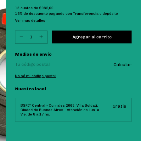
18
cuotas de
$985,00
15% de descuento
pagando con Transferencia o depósito
Ver más detalles
Entregas para el CP:
Medios de envío
Calcular
No sé mi código postal
Nuestro local
BSFIT Central - Corrales 2668, Villa Soldati,
Gratis
Ciudad de Buenos Aires - Atención de Lun. a
Vie. de 8 a 17 hs.