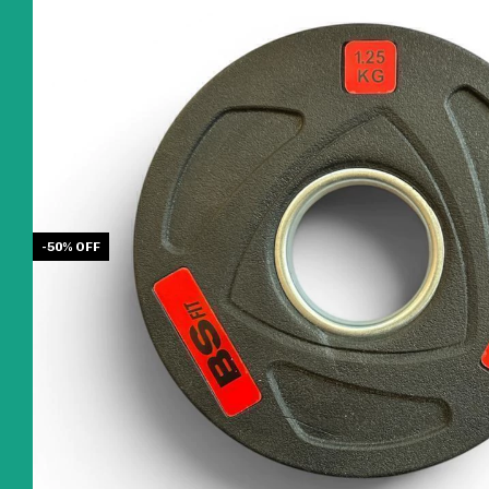
-
50
%
OFF