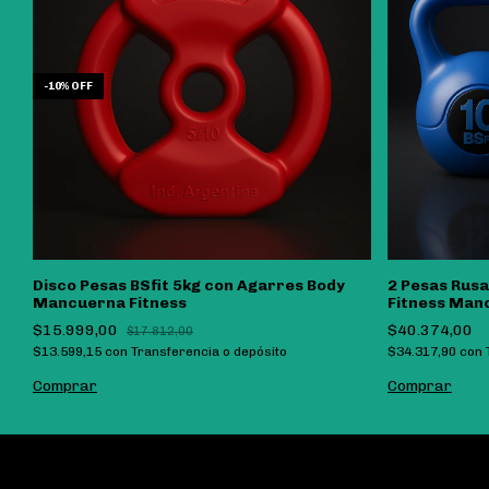
-
10
%
OFF
Disco Pesas BSfit 5kg con Agarres Body
2 Pesas Rusa
Mancuerna Fitness
Fitness Man
$15.999,00
$40.374,00
$17.812,00
$13.599,15
con
Transferencia o depósito
$34.317,90
con
Comprar
Comprar