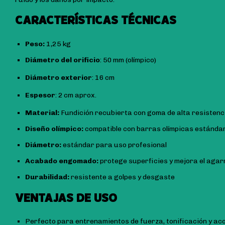
CARACTERÍSTICAS TÉCNICAS
Peso:
1,25 kg
Diámetro del orificio
: 50 mm (olímpico)
Diámetro exterior
: 16 cm
Espesor
: 2 cm aprox.
Material:
Fundición recubierta con goma de alta resistenc
Diseño olímpico:
compatible con barras olímpicas estánda
Diámetro:
estándar para uso profesional
Acabado engomado:
protege superficies y mejora el agar
Durabilidad:
resistente a golpes y desgaste
VENTAJAS DE USO
Perfecto para entrenamientos de fuerza, tonificación y aco