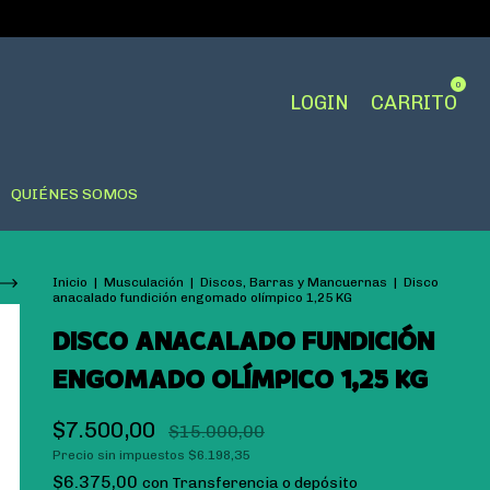
0
LOGIN
CARRITO
QUIÉNES SOMOS
Inicio
|
Musculación
|
Discos, Barras y Mancuernas
|
Disco
anacalado fundición engomado olímpico 1,25 KG
DISCO ANACALADO FUNDICIÓN
ENGOMADO OLÍMPICO 1,25 KG
$7.500,00
$15.000,00
Precio sin impuestos
$6.198,35
$6.375,00
con
Transferencia o depósito