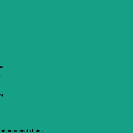
ia
r
re
ndicionamiento físico.