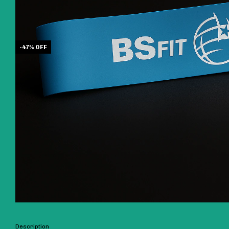
-
47
%
OFF
Description