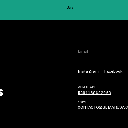
Instagram
Facebook
WHATSAPP
S
5491168682953
EMAIL
CONTACTO@SEMARUSA.C