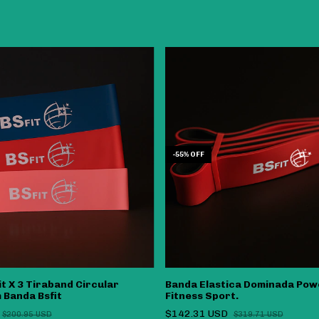
-
55
%
OFF
t X 3 Tiraband Circular
Banda Elastica Dominada Powe
 Banda Bsfit
Fitness Sport.
$142.31 USD
$200.95 USD
$319.71 USD