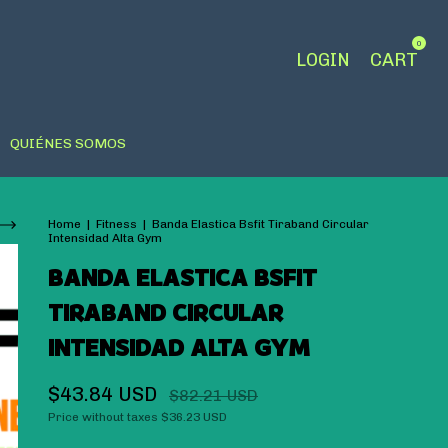
0
LOGIN
CART
QUIÉNES SOMOS
Home
|
Fitness
|
Banda Elastica Bsfit Tiraband Circular
Intensidad Alta Gym
BANDA ELASTICA BSFIT
TIRABAND CIRCULAR
INTENSIDAD ALTA GYM
$43.84 USD
$82.21 USD
Price without taxes
$36.23 USD