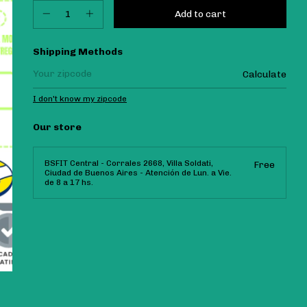
Shipping for zipcode:
Shipping Methods
Calculate
I don't know my zipcode
Our store
BSFIT Central - Corrales 2668, Villa Soldati,
Free
Ciudad de Buenos Aires - Atención de Lun. a Vie.
de 8 a 17 hs.