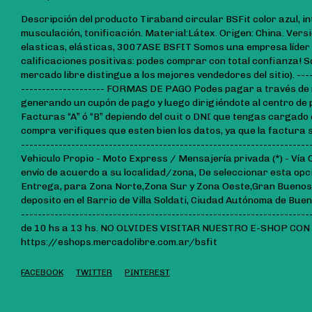
Descripción del producto Tiraband circular BSFit color azul, in
musculación, tonificación. Material:Látex. Origen: China. Vers
elasticas, elásticas, 3007ASE BSFIT Somos una empresa líder
calificaciones positivas: podes comprar con total confianza! S
mercado libre distingue a los mejores vendedores del sitio). ------
-------------------- FORMAS DE PAGO Podes pagar a través de m
generando un cupón de pago y luego dirigiéndote al centro de 
Facturas “A” ó “B” depiendo del cuit o DNI que tengas cargado
compra verifiques que esten bien los datos, ya que la factura 
-----------------------------------------------------------------
Vehiculo Propio - Moto Express / Mensajería privada (*) - Vía C
envío de acuerdo a su localidad/zona, De seleccionar esta opció
Entrega, para Zona Norte,Zona Sur y Zona Oeste,Gran Buenos
deposito en el Barrio de Villa Soldati, Ciudad Autónoma de Buen
-----------------------------------------------------------------
de 10 hs a 13 hs. NO OLVIDES VISITAR NUESTRO E-SHOP C
https://eshops.mercadolibre.com.ar/bsfit
FACEBOOK
TWITTER
PINTEREST