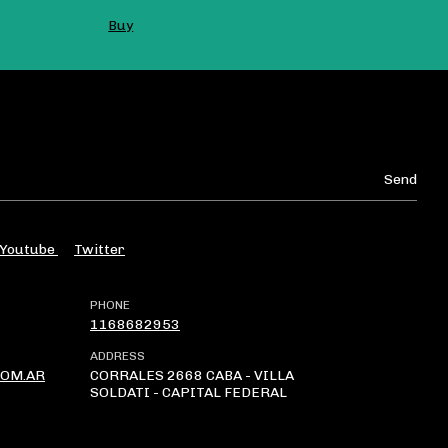
Buy
Youtube
Twitter
PHONE
1168682953
ADDRESS
OM.AR
CORRALES 2668 CABA - VILLA
SOLDATI - CAPITAL FEDERAL