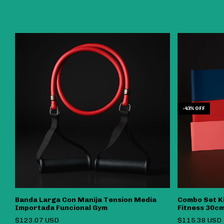
-
43
%
OFF
Banda Larga Con Manija Tension Media
Combo Set Ki
Importada Funcional Gym
Fitness 30cm
$123.07 USD
$115.38 USD