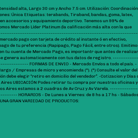
tensidad alta, Largo 30 cm y Ancho 7.5 cm. Utilización: Coordinación
iones: Única Etiquetas: terabands, Tiraband, bandas, goma, latex,
 en accesorios y equipamiento deportivo. Tenemos un 99% de
omos Mercado Líder Platinum (la calificación más alta con la que
------------------------------------------------------------------------
ercado pago con tarjeta de crédito al instante ó en efectivo,
pago de tu preferencia (Rapipago, Pago Fácil, entre otros). Emitimo
 en tu cuenta de Mercado Pago, es importantr que antes de realizar
se genera automaticamente con tus datos de registro. -------------
-------------------- FORMAS DE ENVIO - Mercado Envíos a todo el país. -
argo / Empresas de micro y encomienda (*). (*) Consulte el valor del
n debe elegir “retiro en domicilio del vendedor”. -Cotizacion y Días 
 Aires UBICACIÓN Podes retirar tu compra por nuestras oficinas y
os Aires estamos a 2 cuadras de Av Cruz y Av Varela. ---------------
-------------- HORARIOS - De Lunes a Viernes: de 8 hs a 17 hs - Sábados
ON UNA GRAN VARIEDAD DE PRODUCTOS: