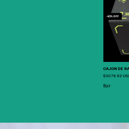
-
43
%
OFF
OUT OF STOCK
CAJON DE S
$3076.92 U
Cajon Soft Hip Thrust
$3123.07 USD
$4615.38 USD