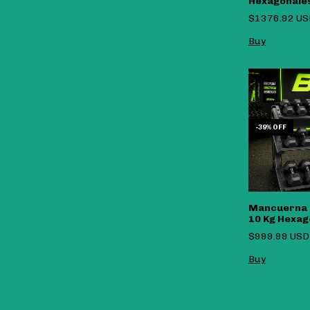
Hexagonales
A 7.5 Kg
$1376.92 U
-
39
%
OFF
Mancuerna 
10 Kg Hexag
$999.99 US
Buy