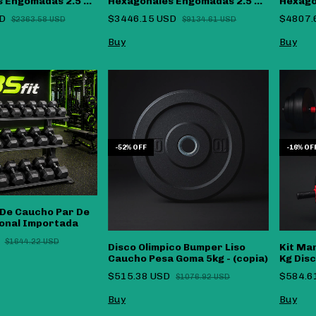
 Engomadas 2.5 Kg
Hexagonales Engomadas 2.5 Kg
Hexago
A 15 Kg - (copia)
A 20 Kg
SD
$3446.15 USD
$4807.
$2363.58 USD
$9134.61 USD
-
52
%
OFF
-
16
%
OF
De Caucho Par De
onal Importada
D
$1644.22 USD
Disco Olimpico Bumper Liso
Kit Ma
Caucho Pesa Goma 5kg - (copia)
Kg Dis
Rosca 
$515.38 USD
$584.6
$1076.92 USD
Negro/
Buy