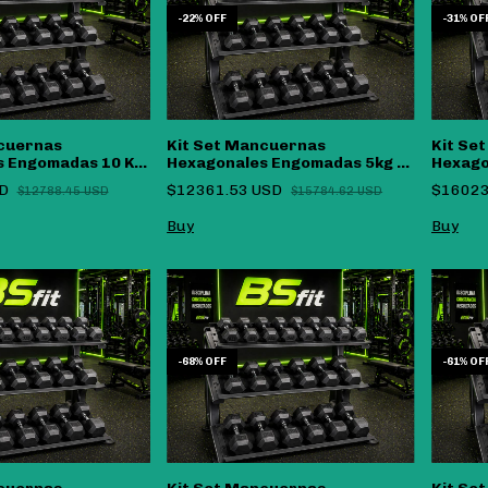
-
22
%
OFF
-
31
%
OF
cuernas
Kit Set Mancuernas
Kit Se
s Engomadas 10 Kg
Hexagonales Engomadas 5kg A
Hexago
KG)
25kg (270KG)
A 25 Kg
SD
$12361.53 USD
$16023
$12788.45 USD
$15784.62 USD
-
68
%
OFF
-
61
%
OF