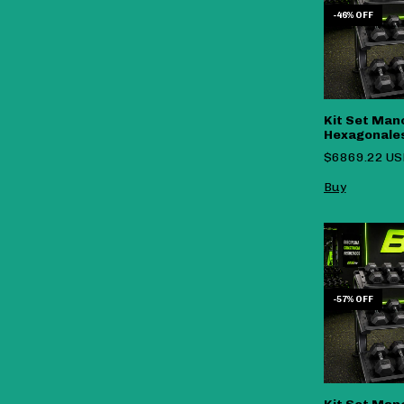
-
46
%
OFF
Kit Set Man
Hexagonale
A 20 Kg (150
$6869.22 U
-
57
%
OFF