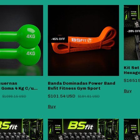
-
20
%
OF
-
45
%
OFF
Kit Se
Hexago
a 30kg 
$16515
cuernas
Banda Dominadas Power Band
 Goma 4 Kg C/u
Bsfit Fitness Gym Sport
rtadas
D
$101.54 USD
$1096.15 USD
$184.61 USD