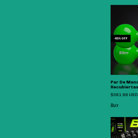
-
65
%
OFF
Par De Man
Recubiertas
Pesas Impo
$381.98 US