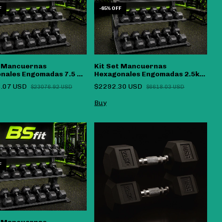
F
-
65
%
OFF
t Mancuernas
Kit Set Mancuernas
nales Engomadas 7.5 Kg
Hexagonales Engomadas 2.5kg
 (350KG)
A 10KG
.07 USD
$2292.30 USD
$23076.92 USD
$6618.03 USD
F