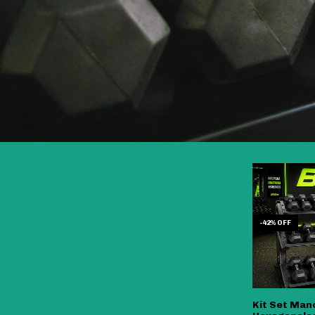
-
42
%
OFF
Kit Set Man