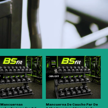
F
-
30
%
OFF
t Mancuernas
Mancuerna De Caucho Par De