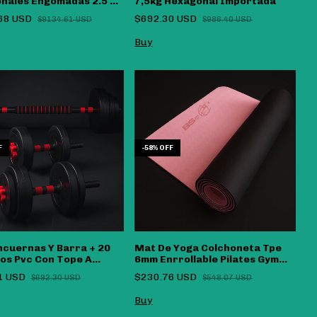
nales Engomadas 2.5 Kg
7,5kg Hexagonal Importada
 - (copia)
68 USD
$692.30 USD
$9134.61 USD
$986.40 USD
Buy
F
-
58
%
OFF
ncuernas Y Barra + 20
Mat De Yoga Colchoneta Tpe
cos Pvc Con Tope A
6mm Enrrollable Pilates Gym
Color Conversor -
Bsfit
1 USD
$230.76 USD
$692.30 USD
$548.07 USD
Rojo
Buy