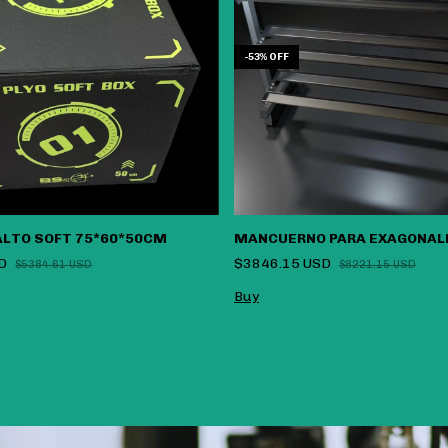
-
53
%
OFF
ALTO SOFT 75*60*50CM
MANCUERNO PARA EXAGONALE
SD
$3846.15 USD
$5384.61 USD
$8221.15 USD