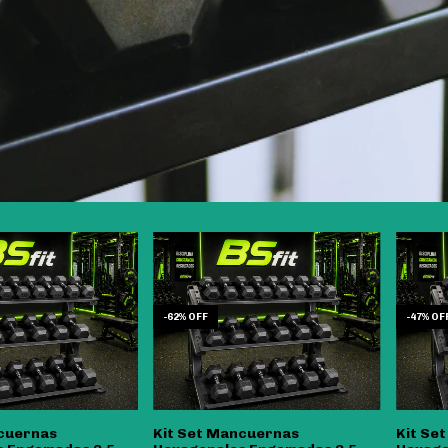
-
62
%
OFF
-
47
%
OF
cuernas
Kit Set Mancuernas
Kit Se