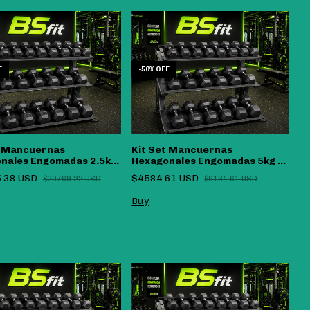
F
-
50
%
OFF
t Mancuernas
Kit Set Mancuernas
nales Engomadas 2.5kg
Hexagonales Engomadas 5kg A
- (copia)
15kg
.38 USD
$4584.61 USD
$20769.22 USD
$9134.61 USD